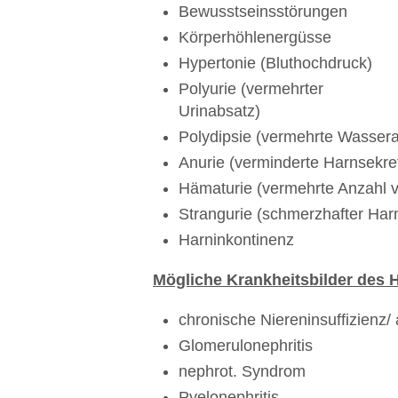
Bewusstseinsstörungen
Körperhöhlenergüsse
Hypertonie (Bluthochdruck)
Polyurie (vermehrter
Urinabsatz)
Polydipsie (vermehrte Wasser
Anurie (verminderte Harnsekre
Hämaturie (vermehrte Anzahl v
Strangurie (schmerzhafter Ha
Harninkontinenz
Mögliche Krankheitsbilder des H
chronische Niereninsuffizienz/ 
Glomerulonephritis
nephrot. Syndrom
Pyelonephritis