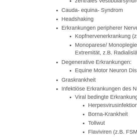
zentrales Vestibularsynd
Cauda- equina- Syndrom
Headshaking
Erkrankungen peripherer Nerv
Kopfnervenerkrankung (z
Monoparese/ Monoplegie 
Extremität, z.B. Radialis
Degenerative Erkrankungen:
Equine Motor Neuron Di
Graskrankheit
Infektiöse Erkrankungen des 
Viral bedingte Erkrankun
Herpesvirusinfektio
Borna-Krankheit
Tollwut
Flaviviren (z.B. FS