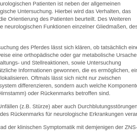
eurologischen Patienten ist neben der allgemeinen
ogische Untersuchung. Hierbei wird das Verhalten, das
ie Orientierung des Patienten beurteilt. Des Weiteren
 die neurologischen Funktionen einzelner Gliedmaßen, de
chung des Pferdes lässt sich klären, ob tatsächlich ein
weise eine orthopädische oder gar metabolische Ursache
Haltungs- und Stellreaktionen, sowie Untersuchung
tzliche Informationen gewonnen, die es ermöglichen, ei
kalisieren. Oftmals lässt sich nicht nur zwischen
system differenzieren, sondern auch welche Komponent
 Hirnstamm) oder Rückenmarks betroffen sind.
 Unfällen (z.B. Stürze) aber auch Durchblutungsstörun
 des Rückenmarks für neurologische Erkrankungen veran
rad der klinischen Symptomatik mit demjenigen der ZNS-