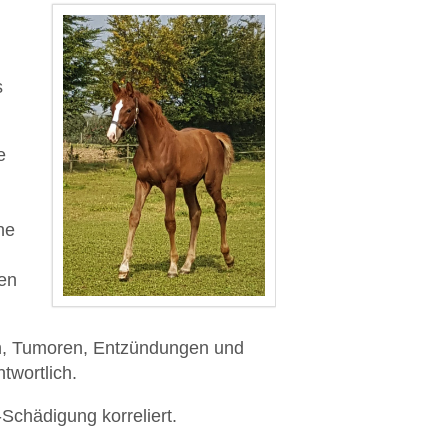
s
e
ne
en
gen, Tumoren, Entzündungen und
twortlich.
Schädigung korreliert.