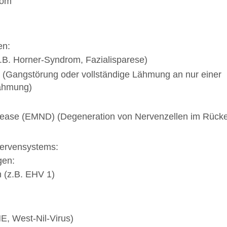
rom
en:
.B. Horner-Syndrom, Fazialisparese)
(Gangstörung oder vollständige Lähmung an nur einer
lähmung)
sease (EMND) (Degeneration von Nervenzellen im Rück
Nervensystems:
gen:
n (z.B. EHV 1)
ME, West-Nil-Virus)